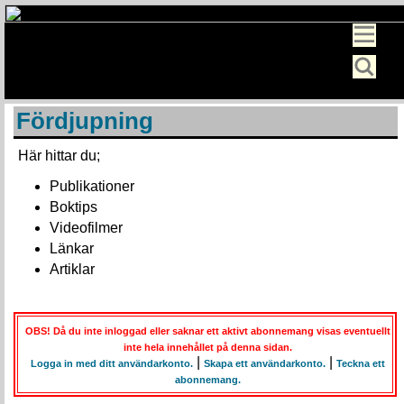
Fördjupning
Här hittar du;
Publikationer
Boktips
Videofilmer
Länkar
Artiklar
OBS! Då du inte inloggad eller saknar ett aktivt abonnemang visas eventuellt
inte hela innehållet på denna sidan.
|
|
Logga in med ditt användarkonto.
Skapa ett användarkonto.
Teckna ett
abonnemang.