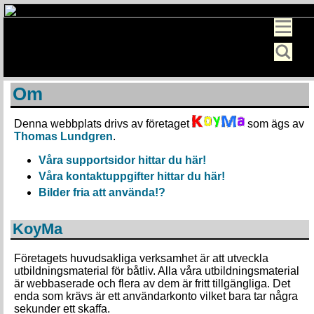
Om
Denna webbplats drivs av företaget
som ägs av
Thomas Lundgren
.
Våra supportsidor hittar du här!
Våra kontaktuppgifter hittar du här!
Bilder fria att använda!
?
KoyMa
Företagets huvudsakliga verksamhet är att utveckla
utbildningsmaterial för båtliv. Alla våra utbildningsmaterial
är webbaserade och flera av dem är fritt tillgängliga. Det
enda som krävs är ett användarkonto vilket bara tar några
sekunder ett skaffa.