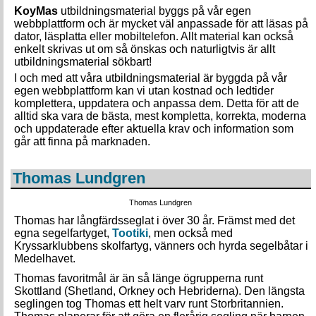
KoyMas
utbildningsmaterial byggs på vår egen
webbplattform och är mycket väl anpassade för att läsas på
dator, läsplatta eller mobiltelefon. Allt material kan också
enkelt skrivas ut om så önskas och naturligtvis är allt
utbildningsmaterial sökbart!
I och med att våra utbildningsmaterial är byggda på vår
egen webbplattform kan vi utan kostnad och ledtider
komplettera, uppdatera och anpassa dem. Detta för att de
alltid ska vara de bästa, mest kompletta, korrekta, moderna
och uppdaterade efter aktuella krav och information som
går att finna på marknaden.
Thomas Lundgren
Thomas Lundgren
Thomas har långfärdsseglat i över 30 år. Främst med det
egna segelfartyget,
Tootiki
, men också med
Kryssarklubbens skolfartyg, vänners och hyrda segelbåtar i
Medelhavet.
Thomas favoritmål är än så länge ögrupperna runt
Skottland (Shetland, Orkney och Hebriderna). Den längsta
seglingen tog Thomas ett helt varv runt Storbritannien.