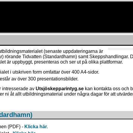
utbildningsmaterialet (senaste uppdateringarna är
här) rörande Tidvatten (Standardhamn) samt Skeppshandlingar. D
let är uppbyggt, presenteras och ser ut på olika plattformar.
alet i utskriven form omfattar över 400 A4-sidor.
estår av över 300 presentationsbilder.
r intresserade av
Utsjöskepparintyg.se
kan kontakta oss och b
i åt allt utbildningsmaterial under några dagar för att utvärder
ndardhamn)
nen (PDF) -
Klicka här.