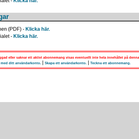
ialet -
Klicka här.
gar
nen (PDF) -
Klicka här.
ialet -
Klicka här.
gad eller saknar ett aktivt abonnemang visas eventuellt inte hela innehållet på denna
|
|
 med ditt användarkonto.
Skapa ett användarkonto.
Teckna ett abonnemang.