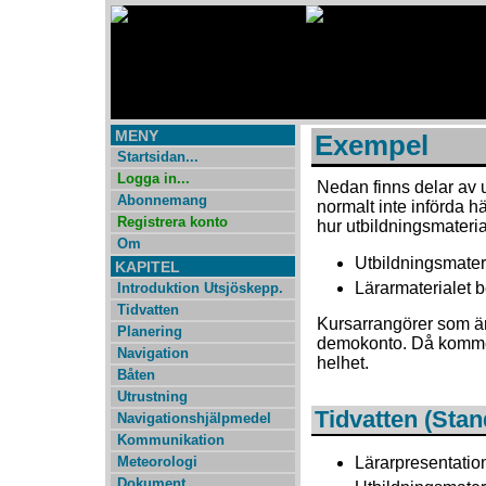
MENY
Exempel
Startsidan...
Logga in...
Nedan finns delar av 
Abonnemang
normalt inte införda 
Registrera konto
hur utbildningsmateria
Om
Utbildningsmateri
KAPITEL
Lärarmaterialet b
Introduktion Utsjöskepp.
Tidvatten
Kursarrangörer som ä
Planering
demokonto. Då kommer n
Navigation
helhet.
Båten
Utrustning
Tidvatten (Sta
Navigationshjälpmedel
Kommunikation
Meteorologi
Lärarpresentatio
Dokument