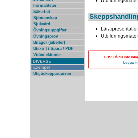
Utbildningsmater
Formaliteter
Säkerhet
Skeppshandlin
Sjömanskap
Sjukvård
Lärarpresentatio
Övningsuppgifter
Utbildningsmater
Övningsprov
Bilagor (tabeller)
Utskrift / Spara / PDF
Videolektioner
OBS! Då du inte inlog
DIVERSE
Logga in
Exempel
Utsjöskepparquizen