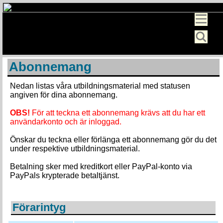
Abonnemang
Nedan listas våra utbildningsmaterial med statusen
angiven för dina abonnemang.
OBS!
För att teckna ett abonnemang krävs att du har ett
användarkonto och är inloggad.
Önskar du teckna eller förlänga ett abonnemang gör du det
under respektive utbildningsmaterial.
Betalning sker med kreditkort eller PayPal-konto via
PayPals krypterade betaltjänst.
Förarintyg