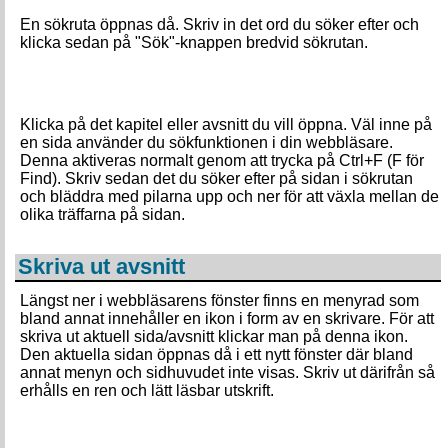
En sökruta öppnas då. Skriv in det ord du söker efter och
klicka sedan på "Sök"-knappen bredvid sökrutan.
Klicka på det kapitel eller avsnitt du vill öppna. Väl inne på
en sida använder du sökfunktionen i din webbläsare.
Denna aktiveras normalt genom att trycka på Ctrl+F (F för
Find). Skriv sedan det du söker efter på sidan i sökrutan
och bläddra med pilarna upp och ner för att växla mellan de
olika träffarna på sidan.
Skriva ut avsnitt
Längst ner i webbläsarens fönster finns en menyrad som
bland annat innehåller en ikon i form av en skrivare. För att
skriva ut aktuell sida/avsnitt klickar man på denna ikon.
Den aktuella sidan öppnas då i ett nytt fönster där bland
annat menyn och sidhuvudet inte visas. Skriv ut därifrån så
erhålls en ren och lätt läsbar utskrift.