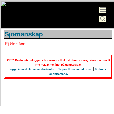
Sjömanskap
Ej klart ännu...
OBS! Då du inte inloggad eller saknar ett aktivt abonnemang visas eventuellt
inte hela innehållet på denna sidan.
|
|
Logga in med ditt användarkonto.
Skapa ett användarkonto.
Teckna ett
abonnemang.