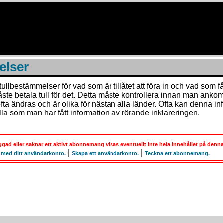
elser
tullbestämmelser för vad som är tillåtet att föra in och vad som får
ste betala tull för det. Detta måste kontrollera innan man ankomm
ofta ändras och är olika för nästan alla länder. Ofta kan denna in
la som man har fått information av rörande inklareringen.
gad eller saknar ett aktivt abonnemang visas eventuellt inte hela innehållet på denna
|
|
 med ditt användarkonto.
Skapa ett användarkonto.
Teckna ett abonnemang.