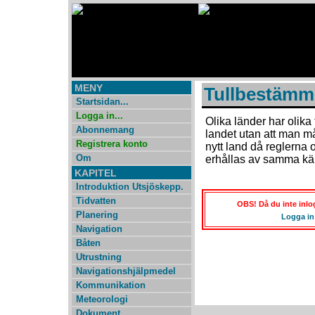
MENY
Tullbestämm
Startsidan...
Logga in...
Olika länder har olika 
Abonnemang
landet utan att man må
Registrera konto
nytt land då reglerna 
Om
erhållas av samma käl
KAPITEL
Introduktion Utsjöskepp.
Tidvatten
OBS! Då du inte inlog
Planering
Logga in
Navigation
Båten
Utrustning
Navigationshjälpmedel
Kommunikation
Meteorologi
Dokument