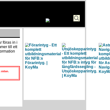
 föras in i
er till ett
formation
 sidan.