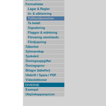
Formaliteter
Lagar & Regler
In- & utklarering
Tullbestämmelser
Ta betalt
Signalering
Flaggor & märkning
Förvaring utomlands
Fördjupning
Säkerhet
Sjömanskap
Sjukvård
Övningsuppgifter
Övningsprov
Bilagor (tabeller)
Utskrift / Spara / PDF
Videolektioner
DIVERSE
Exempel
Utsjöskepparquizen