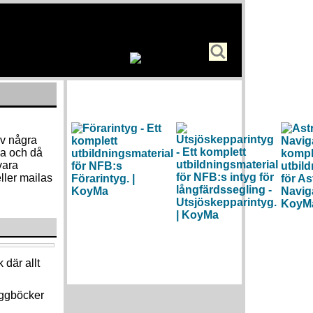
av några
va och då
vara
ller mailas
 där allt
loggböcker