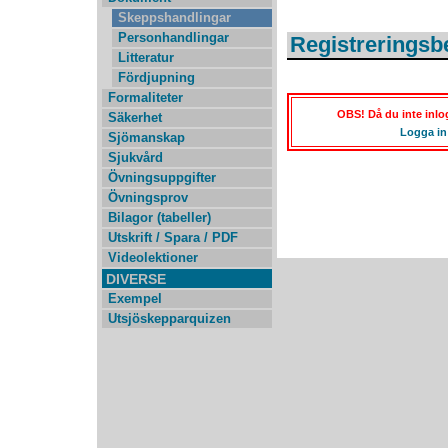
Skeppshandlingar
Personhandlingar
Registreringsb
Litteratur
Fördjupning
Formaliteter
OBS! Då du inte inlog
Säkerhet
Logga in
Sjömanskap
Sjukvård
Övningsuppgifter
Övningsprov
Bilagor (tabeller)
Utskrift / Spara / PDF
Videolektioner
DIVERSE
Exempel
Utsjöskepparquizen