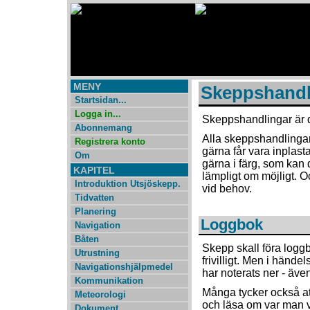
MENY
Skeppshandl
Startsidan...
Logga in...
Skeppshandlingar är d
Abonnemang
Alla skeppshandlingar 
Registrera konto
gärna får vara inplast
Om
gärna i färg, som kan 
KAPITEL
lämpligt om möjligt. 
Introduktion Utsjöskepp.
vid behov.
Tidvatten
Planering
Loggbok
Navigation
Båten
Skepp skall föra loggb
Utrustning
frivilligt. Men i hände
Navigationshjälpmedel
har noterats ner - äve
Kommunikation
Många tycker också att
Meteorologi
och läsa om var man v
Dokument