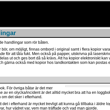
ingar
e handlingar som rör båten.
bör, om möjligt, finnas ombord i original samt i flera kopior var
ade för att tåla fukt. Men också på papper, utskrivna på laserskri
delas ut och ges bort då så krävs. Att ha kopior elektroniskt kan 
Och gärna också med kopior hos landkontakten som kan postas e
ok. För övriga båtar är det mer
lse av en olycka/incident är det alltid mycket bra att ha en loggbok
n om det sker i efterhand.
 det i efterhand är mycket trevligt att kunna gå tillbaka i äldre 
ar, hur vädret var, vem man träffade och vad man gjorde.